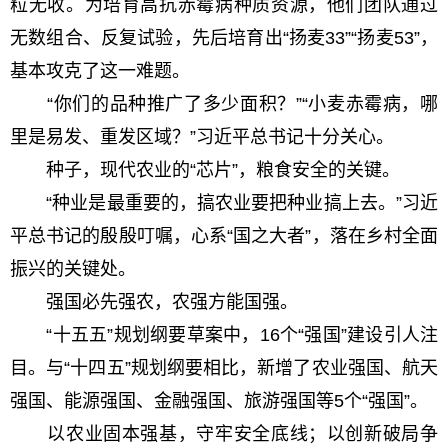
粒无收。为培育高抗赤霉病种质资源，他们团队通过
无数组合、反复试验，先后培育出“扬麦33”“扬麦53”，
基本攻克了这一难题。
“你们的品种推广了多少面积？”“小麦赤霉病，哪
里是易发、重发区域？”习近平总书记十分关心。
种子，现代农业的“芯片”，粮食安全的关键。
“种业是最重要的，搞农业要把种业搞上去。”习近
平总书记的殷殷叮嘱，心系“国之大者”，落在乡村全面
振兴的关键处。
强国必先强农，农强方能国强。
“十五五”规划纲要草案中，16个“强国”建设引人注
目。与“十四五”规划纲要相比，新增了农业强国、航天
强国、能源强国、金融强国、旅游强国等5个“强国”。
以农业固本强基，守牢安全底线；以创新破局争