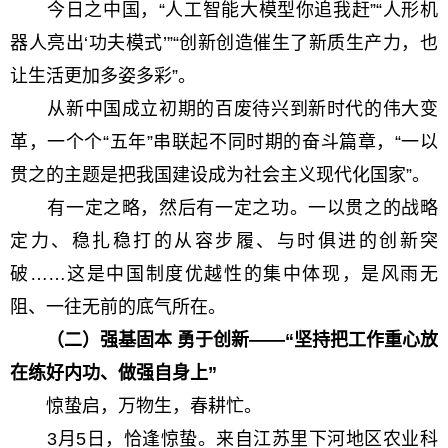
今日之中国，“人工智能大模型你追我赶”“人形机
器人亮出‘功夫模式’”“创新创造催生了新质生产力，也
让生活更加多姿多彩”。
从新中国成立初期的百废待兴到新时代的伟大变
革，一个个“五年”串联起不同时期的奋斗篇章，“一以
贯之的主题是把我国建设成为社会主义现代化国家”。
有一定之略，然后有一定之功。一以贯之的战略
定力、稳扎稳打的从容步履、与时俱进的创新突
破……这是中国制度优越性的集中体现，是风雨无
阻、一往无前的底气所在。
（二）强基固本 勇于创新——“坚持把工作重心放
在练好内功、做强自身上”
惊蛰启，万物生，春耕忙。
3月5日，恰逢惊蛰。来自江苏里下河地区农业科