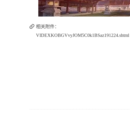
相关附件：
VIDEXKOBGVvyJOM5C0k1BSaz191224.shtml