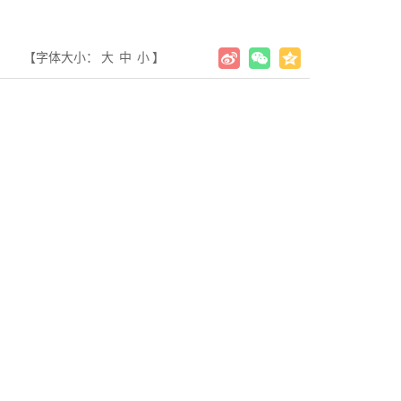
【字体大小：
大
中
小
】