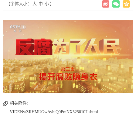
【字体大小：
大
中
小
】
相关附件：
VIDENwZRHMUGwAyhjQ0PmNX5250107.shtml