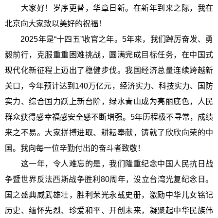
大家好！岁序更替，华章日新。在新年到来之际，我在
北京向大家致以美好的祝福！
2025年是“十四五”收官之年。5年来，我们踔厉奋发、勇
毅前行，克服重重困难挑战，圆满完成目标任务，在中国式
现代化新征程上迈出了稳健步伐。我国经济总量连续跨越新
关口，今年预计达到140万亿元，经济实力、科技实力、国防
实力、综合国力跃上新台阶，绿水青山成为亮丽底色，人民
群众获得感幸福感安全感不断增强。5年历程极不寻常，成绩
来之不易。大家拼搏进取、耕耘奉献，铸就了欣欣向荣的中
国。我向每一位辛勤付出的奋斗者致敬！
这一年，令人难忘的是，我们隆重纪念中国人民抗日战
争暨世界反法西斯战争胜利80周年，设立台湾光复纪念日。
国之盛典威武雄壮，胜利荣光永载史册，激励中华儿女铭记
历史、缅怀先烈、珍爱和平、开创未来，凝聚起中华民族伟