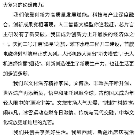
大复兴的磅礴伟力。
我们依靠创新为高质量发展赋能。科技与产业深度融
合，创新成果竞相涌现，人工智能大模型你追我赶，芯片自
主研发有了新突破，我国成为创新力上升最快的经济体之
一。天问二号开启“追星”之旅，雅下水电工程开工建设，首艘
电磁弹射型航母正式入列。人形机器人亮出“功夫模式”，无人
机演绎绚丽“烟花”。创新创造催生了新质生产力，也让生活更
加多姿多彩。
我们以文化滋养精神家园。文博热、非遗热不断升温，
世界遗产再添新员，悟空和哪吒风靡全球，古韵国风成为年
轻人眼中的“顶流审美”。文旅市场人气火爆，“城超”“村超”热
闹非凡，冰雪运动点燃冬日激情。传统与现代交融，中华文
化绽放更加灿烂的光芒。
我们共创共享美好生活。我到西藏、新疆出席庆祝活