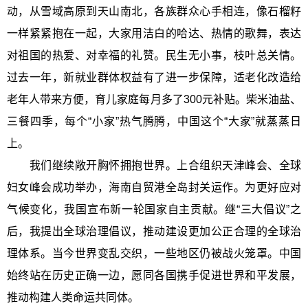
动，从雪域高原到天山南北，各族群众心手相连，像石榴籽
一样紧紧抱在一起，大家用洁白的哈达、热情的歌舞，表达
对祖国的热爱、对幸福的礼赞。民生无小事，枝叶总关情。
过去一年，新就业群体权益有了进一步保障，适老化改造给
老年人带来方便，育儿家庭每月多了300元补贴。柴米油盐、
三餐四季，每个“小家”热气腾腾，中国这个“大家”就蒸蒸日
上。
我们继续敞开胸怀拥抱世界。上合组织天津峰会、全球
妇女峰会成功举办，海南自贸港全岛封关运作。为更好应对
气候变化，我国宣布新一轮国家自主贡献。继“三大倡议”之
后，我提出全球治理倡议，推动建设更加公正合理的全球治
理体系。当今世界变乱交织，一些地区仍被战火笼罩。中国
始终站在历史正确一边，愿同各国携手促进世界和平发展，
推动构建人类命运共同体。