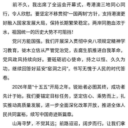
前不久，我出席了全运会开幕式，粤港澳三地同心同
行，令人欣慰。要坚定不移贯彻“一国两制”方针，支持港澳更
好融入国家发展大局，保持长期繁荣稳定。两岸同胞血浓于
水，祖国统一的历史大势不可阻挡！
党兴方能国强。我们开展深入贯彻中央八项规定精神学
习教育，徙木立信从严管党治党，去腐生肌推进自我革命，
党风政风持续向好。要砥砺初心使命，持之以恒、久久为
功，继续回答好延安“窑洞之问”，书写无愧于人民的时代答
卷。
2026年是“十五五”开局之年。锐始者必图其终，成功者
先计于始。我们要锚定目标任务，坚定信心、乘势而上，扎
实推动高质量发展，进一步全面深化改革开放，推进全体人
民共同富裕，续写中国奇迹新篇章。
山海寻梦，不觉其远；前路迢迢，阔步而行。让我们拿