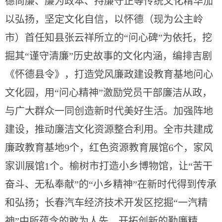
德尚廉、廉为政本、持廉守正等传统文化精华加
以弘扬，坚定文化自信，以怀德（现为公主岭
市）首任知县张云祥所立的“问心碑”为依托，挖
掘其“谨守清廉”历史故事的文化内涵，编排吉剧
《怀德县令》，打造党风廉政建设教育基地问心
文化园，用“问心精神”激励党员干部廉洁从政，
与广大群众一同创造新时代美好生活。加强阵地
建设，推动廉洁文化资源整合利用。全市共建成
廉政教育基地9个，红色资源教育展馆6个，家风
家训展馆1个。榆树市打造小乡博物馆，让“苦干
奋斗、无私奉献”的“小乡精神”在新时代得到传承
和弘扬；长春汽车经济技术开发区挖掘“一汽精
神”中所蕴含的敢为人先、开拓创新的勤廉精