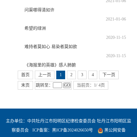
2021-01-06
问渠哪得清如许
2021-01-06
希望的绿洲
2020-11-15
难持者莫如心 易染者莫如欲
2020-11-15
《海报里的英雄》感人肺腑
首页
上一页
1
2
3
4
下一页
跳转至：
GO
末页
当前页：1/ 4页
主办单位：中共牡丹江市阳明区纪律检查委员会 牡丹江市阳明区监
察委员会
ICP备案：
黑ICP备2024026650号
黑公网安备