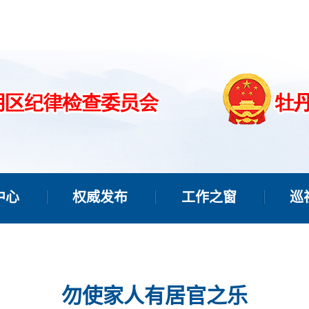
中心
权威发布
工作之窗
巡
勿使家人有居官之乐