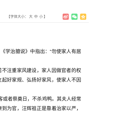
【字体大小：
大
中
小
】
《学治臆说》中指出：“勿使家人有居
不注重家风建设，家人因做官者的权
立起好家规、弘扬好家风，使家人不因
客或者祭奠日，不杀鸡鸭。其夫人经常
僚到为官，汪辉祖正是靠着治家以严，