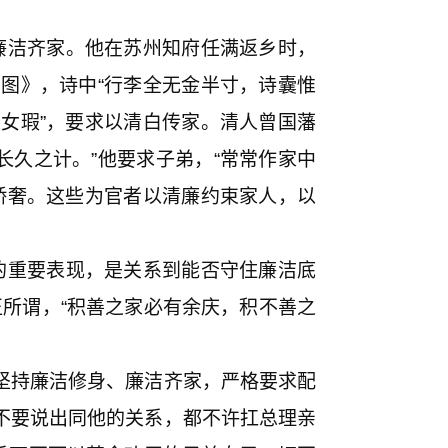
洁齐家。他在苏州知府任满返乡时，
图》，诗中“行李全无金半寸，诗囊惟
女瑕”，要求以清白传家。清人曾国藩
久之计。”他要求子弟，“常常作家中
骄奢。这些为官者以清廉约束家人，以
重要表现，是关系到能否守住廉洁底
所谓，“积善之家必有余庆，积不善之
坚持廉洁修身、廉洁齐家，严格要求配
不要说出同他的关系，都不许扛总理亲