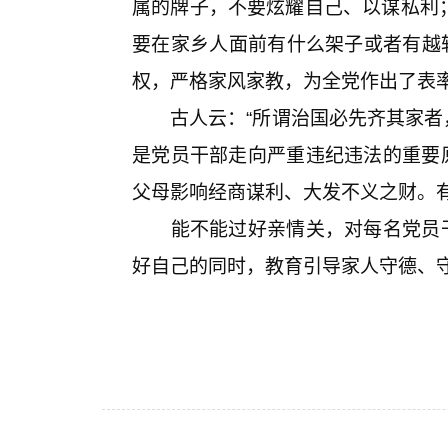
属的牌子，不要炫耀自己、以谋私利
要在家乡人面前有什么架子或者有越
权，严格家风家教，为全党作出了表
古人云：“所谓治国必先齐其家者，
是党员干部走向严重违纪违法的重要
父母影响经商谋利、大发不义之财。有
能不能过好亲情关，对每名党员干
好自己的同时，教育引导家人守德、