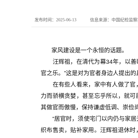
发布时间：2025-06-13
信息来源：中国纪检监察
家风建设是一个永恒的话题。
汪辉祖，在清代为幕34年，以善断
官之乐。”这是对为官者身边人提出的
在有些人看来，家中有人做了官，
力而骄横贪婪，甚至忘乎所以，就可
其做官而傲慢，保持谦虚低调、崇俭
“居官时，须使宅门以内仍与家居无
织布售卖，贴补家用。汪辉祖退休时