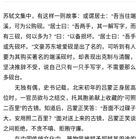
苏轼文集中，有这样一则故事：或谓居士：“吾当往端
溪，可为公购砚。”居士曰：“吾两手，其一解写字，而
有三砚，何以多为？”曰：“以备损坏。”居士曰：“吾手
或先砚坏。”文豪苏东坡爱砚是出了名的，可听到有人
要为其购买著名的端溪砚时，却表现出克制与清醒，
坚决推辞不受，说自己只有一只手写字，不需要那么
多砚台。
无独有偶，史书记载，北宋初年的吕蒙正身居高
位时，一官员欲与之结交，托其胞弟献上收藏的“可照
二百里”的古镜。知道后，吕蒙正笑答：“吾面不过碟子
大，安用照二百里？”面对送上来的古镜，吕蒙正笑谈
之间拒绝，不贪不嗔、拒贿守廉。