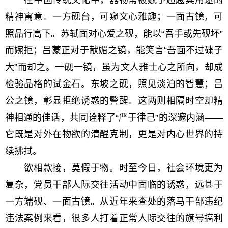
在中国传统文化中，器物常被赋予超越其用途的
精神寓意。一方砚台，可窥文心雅趣；一面古镜，可
照品行高下。苏轼面对心爱之砚，能以“吾手或先砚坏”
而婉拒；吕蒙正对于献媚之镜，能笑言“吾面不过碟子
大”而却之。一砚一镜，虽为文人雅士心之所向，却成
检验品格的试金石。东坡之砚，照见淡泊的智慧；吕
公之镜，彰显拒绝诱惑的警醒。这两则相隔时空却精
神相通的佳话，共同诠释了“严于律己”的深邃内涵——
它既是对外在物欲的清醒克制，更是对内心世界的持
续拂拭。
欲相款接，莫假于物。时至今日，社会环境更为
复杂，党员干部人际交往活动中面临的诱惑，远甚于
一方端砚、一面古镜。从近年来查处的落马干部违纪
违法案例来看，很多人打着正常人际交往的旗号搞利