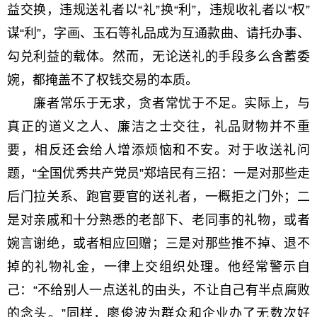
益交换，违规送礼者以“礼”换“利”，违规收礼者以“权”
谋“利”，字画、玉石等礼品成为互通款曲、请托办事、
勾兑利益的载体。然而，无论送礼的手段多么含蓄委
婉，都掩盖不了权钱交易的本质。
廉者常乐于无求，贪者常忧于不足。实际上，与
真正的道义之人、廉洁之士交往，礼品财物并不重
要，相反还会给人增添烦恼和不安。对于收送礼问
题，“全国优秀共产党员”郑培民有三招：一是对那些走
后门拉关系、跑官要官的送礼者，一概拒之门外；二
是对亲戚和十分熟悉的老部下、老同事的礼物，或者
婉言谢绝，或者相应回赠；三是对那些推不掉、退不
掉的礼物礼金，一律上交组织处理。他经常警示自
己：“不给别人一点送礼的由头，不让自己有半点腐败
的念头。”同样，廖俊波为群众和企业办了无数次好