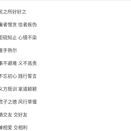
民之所好好之
廉者憎贪 信者疾伪
拒砚知止 心镜不染
惟手熟尔
事不避难 义不逃责
不忘初心 践行誓言
义方既训 家道颖颖
君子之德 风行草偃
慎交友 交好友
兼相爱 交相利