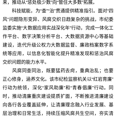
来，推动从“惩处极少数”向“管住大多数”拓展。
科技赋能，为“查”“治”贯通提供精准指引。面对“四
风”问题隐形变异、风腐交织日趋复杂的挑战，市纪委
监委实施“大数据应用实战深化年”行动，完成一体化工
作平台、数字决策分析平台、大数据资源中心等基础
建设，迭代升级公权力大数据监督、廉政档案数字系
统等应用，以信息化智能化提升精准发现和惩治风腐
交织问题的能力水平。
风腐同查同治，既要猛药去疴，重典治乱；也要
正心修身，涵养文化。该市纪检监察机关以“红岩育廉”
行动为统领，深化“家风助廉”和“青春倡廉”行动。同
时，推动清廉重庆建设提质扩面，不断推进清廉建设
向各行各业覆盖延伸，让清廉理念融入行业发展、基
层治理和日常生活，持续压缩风腐共生空间，夯实清