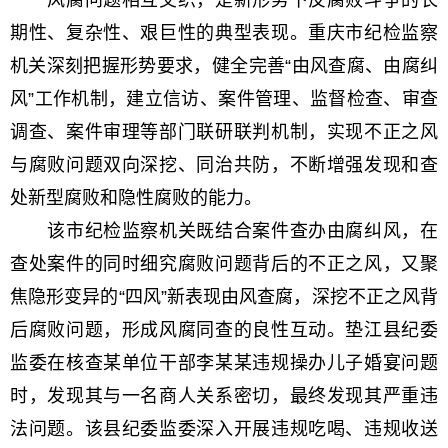
风腐问题相互交织，是新形势下反腐败斗争的长
期性、复杂性、艰巨性的典型表现。重庆市纪检监察
机关深刻把握形势要求，健全完善“由风查腐、由腐纠
风”工作机制，建立信访、案件管理、监督检查、审查
调查、案件审理等部门联研联判机制，实现不正之风
与腐败问题双向深挖、同治共防，不断增强发现和查
处新型腐败和隐性腐败的能力。
该市纪检监察机关既结合案件查办由腐纠风，在
查处案件的同时细究腐败问题背后的不正之风，又聚
焦隐形变异的“四风”新表现由风查腐，深挖不正之风背
后腐败问题，形成风腐同查的良性互动。垫江县纪委
监委在核查某单位干部李某某违规操办儿子婚宴问题
时，发现其与一名商人关系密切，最终发现其严重违
法问题。该县纪委监委深入开展违规吃喝、违规收送