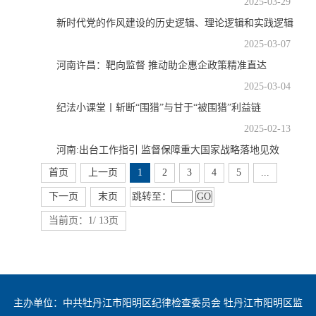
2025-03-29
新时代党的作风建设的历史逻辑、理论逻辑和实践逻辑
2025-03-07
河南许昌：靶向监督 推动助企惠企政策精准直达
2025-03-04
纪法小课堂丨斩断“围猎”与甘于“被围猎”利益链
2025-02-13
河南:出台工作指引 监督保障重大国家战略落地见效
首页
上一页
1
2
3
4
5
...
跳转至：
GO
下一页
末页
当前页：1/ 13页
主办单位：中共牡丹江市阳明区纪律检查委员会 牡丹江市阳明区监