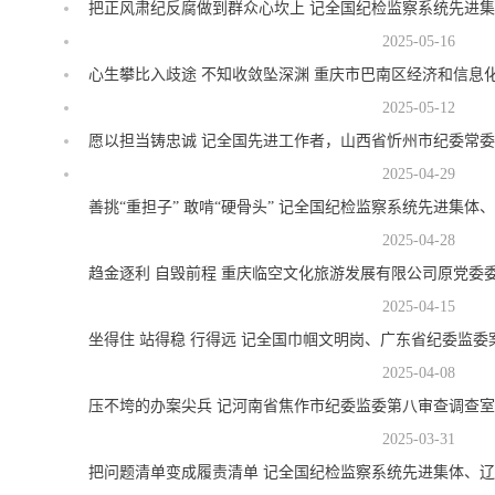
把正风肃纪反腐做到群众心坎上 记全国纪检监察系统先进
2025-05-16
心生攀比入歧途 不知收敛坠深渊 重庆市巴南区经济和信息
2025-05-12
愿以担当铸忠诚 记全国先进工作者，山西省忻州市纪委常
2025-04-29
善挑“重担子” 敢啃“硬骨头” 记全国纪检监察系统先进集
2025-04-28
趋金逐利 自毁前程 重庆临空文化旅游发展有限公司原党委
2025-04-15
坐得住 站得稳 行得远 记全国巾帼文明岗、广东省纪委监委
2025-04-08
压不垮的办案尖兵 记河南省焦作市纪委监委第八审查调查
2025-03-31
把问题清单变成履责清单 记全国纪检监察系统先进集体、