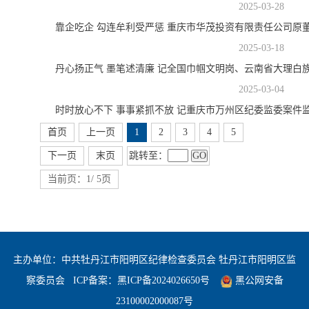
2025-03-28
靠企吃企 勾连牟利受严惩 重庆市华茂投资有限责任公司原
2025-03-18
丹心扬正气 墨笔述清廉 记全国巾帼文明岗、云南省大理白
2025-03-04
时时放心不下 事事紧抓不放 记重庆市万州区纪委监委案件
首页
上一页
1
2
3
4
5
跳转至：
GO
下一页
末页
当前页：1/ 5页
主办单位：中共牡丹江市阳明区纪律检查委员会 牡丹江市阳明区监
察委员会
ICP备案：
黑ICP备2024026650号
黑公网安备
23100002000087号