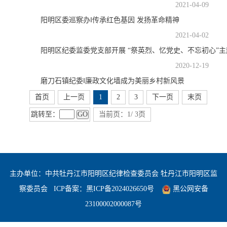
2021-04-09
阳明区委巡察办‖传承红色基因 发扬革命精神
2021-04-02
阳明区纪委监委党支部开展 “祭英烈、忆党史、不忘初心”
2020-12-19
磨刀石镇纪委‖廉政文化墙成为美丽乡村新风景
首页
上一页
1
2
3
下一页
末页
跳转至：
GO
当前页：1/ 3页
主办单位：中共牡丹江市阳明区纪律检查委员会 牡丹江市阳明区监
察委员会
ICP备案：
黑ICP备2024026650号
黑公网安备
23100002000087号