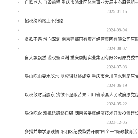
自欺欺人 自毁前程 重庆市渝北区体育事业发展中心原党组
2025-01-15
招权纳贿踏上不归路
2024-09-04
贪欲不遏 滑向深渊 南京建邺国有资产经营集团有限公司原
2024-08-07
自大飘飘然 滥权坠深渊 重庆康翔实业集团有限公司原党委
2024-07-03
靠山吃山靠水吃水 以权谋财终成空 重庆市合川区水利局原
2024-06-19
以权敛财当股东 贪欲不遏酿苦果 四川省荣县人民政府原党
2024-05-22
2023-12-05
多措并举学思践悟 阳明区纪委监委开展“四个一”廉政教育活