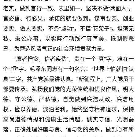
老实，做到言行一致、表里如一，坚决不做“两面人”。
言必信、行必果，承诺的就要做到。谋事要实、创业
要实、做人要实，不务“虚功”，不搞“花架子”。坦荡无
私、秉公办事，以实际行动践行真善美，抵制假恶
丑，为营造风清气正的社会环境贡献力量。
“廉者憎贪，信者疾伪”，贵在一个“真”字，难在一
个“恒”字。毛泽东同志有一句名言：“世界上怕就怕‘认
真’二字，共产党就最讲认真。”新征程上，广大党员干
部要传承、弘扬我们党的光荣传统和优良作风，明大
德、守公德、严私德，自觉做到廉洁从政、廉洁用
权，俭以养德、淡泊名利。始终坚守精神追求，保持
高尚道德情操和健康生活情趣，诚实守信、光明磊
落，正确处理好廉与贪、信与伪的关系，做到心有所