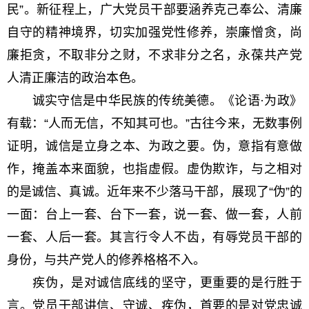
民”。新征程上，广大党员干部要涵养克己奉公、清廉
自守的精神境界，切实加强党性修养，崇廉憎贪，尚
廉拒贪，不取非分之财，不求非分之名，永葆共产党
人清正廉洁的政治本色。
诚实守信是中华民族的传统美德。《论语·为政》
有载：“人而无信，不知其可也。”古往今来，无数事例
证明，诚信是立身之本、为政之要。伪，意指有意做
作，掩盖本来面貌，也指虚假。虚伪欺诈，与之相对
的是诚信、真诚。近年来不少落马干部，展现了“伪”的
一面：台上一套、台下一套，说一套、做一套，人前
一套、人后一套。其言行令人不齿，有辱党员干部的
身份，与共产党人的修养格格不入。
疾伪，是对诚信底线的坚守，更重要的是行胜于
言。党员干部讲信、守诚、疾伪，首要的是对党忠诚