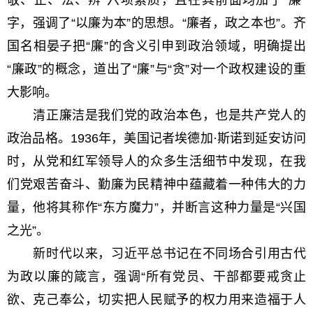
敬、正、法、辨”六项素质，且在其前面均加了“廉”
字，强调了“以廉为本”的思想。“廉者，政之本也”。齐
国名相晏子把“廉”的含义引申到政治领域，明确提出
“廉政”的概念，道出了“廉”与“贪”对一个政权建设的重
大影响。
清正廉洁是我们党的政治本色，也是共产党人的
政治品格。1936年，美国记者埃德加·斯诺到延安访问
时，从党和红军领导人的众多生活细节中发现，在我
们党艰苦奋斗、勤廉为民精神中蕴藏着一种伟大的力
量，他将其称作“东方魔力”，并断言这种力量是“兴国
之光”。
新时代以来，习近平总书记在不同场合引用古代
为政以廉的箴言，强调“所有党员、干部都要戒贪止
欲、克己奉公，切实把人民赋予的权力用来造福于人