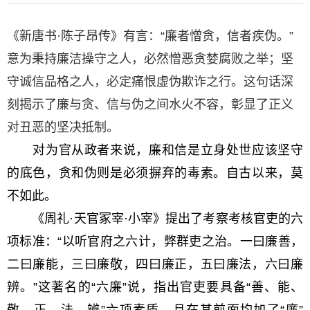
《新唐书·陈子昂传》有言：“廉者憎贪，信者疾伪。”
意为秉持廉洁操守之人，必然憎恶贪婪腐败之举；坚
守诚信品格之人，必定痛恨虚伪欺诈之行。这句话深
刻揭示了廉与贪、信与伪之间水火不容，彰显了正义
对丑恶的坚决抵制。
对为官从政者来说，廉和信是立身处世应该坚守
的底色，贪和伪则是必须摒弃的毒素。自古以来，莫
不如此。
《周礼·天官冢宰·小宰》提出了考察考核官吏的六
项标准：“以听官府之六计，弊群吏之治。一曰廉善，
二曰廉能，三曰廉敬，四曰廉正，五曰廉法，六曰廉
辨。”这著名的“六廉”说，指出官吏要具备“善、能、