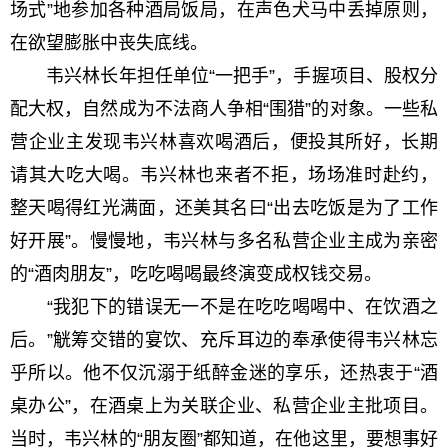
场式”地参加各种酒局饭局，在声色犬马中丢掉原则，
在欲望膨胀中丧失底线。
韦兴林长年担任单位“一把手”，手握项目、股权分
配大权，自然成为不法商人争相“围猎”的对象。一些私
营企业主发现韦兴林喜欢喝酒后，便投其所好，长期
请其大吃大喝。韦兴林也来者不拒，场场准时赴约，
整天喝得红光满面，还美其名曰“出去吃饭是为了工作
好开展”。慢慢地，韦兴林与多名私营企业主成为亲密
的“酒肉朋友”，吃吃喝喝最终演变成权钱交易。
“我犯下的错误无一不是在吃吃喝喝中、在饮酒之
后。”觥筹交错的宴饮、充斥耳边的奉承使得韦兴林忘
乎所以。他不仅沉溺于纸醉金迷的享乐，还热衷于“酒
桌办公”，在酒桌上为关联企业、私营企业主批项目。
当时，韦兴林的“朋友圈”都知道，在他这里，要想事好