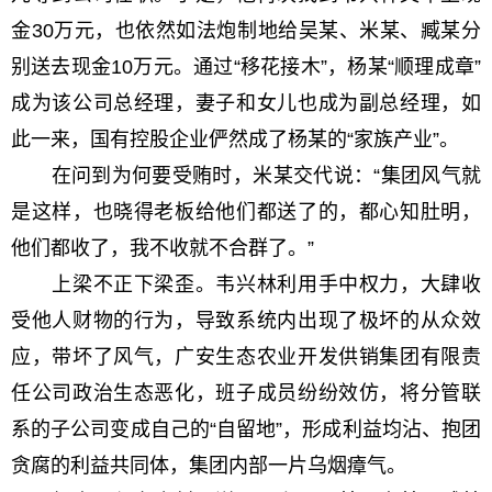
金30万元，也依然如法炮制地给吴某、米某、臧某分
别送去现金10万元。通过“移花接木”，杨某“顺理成章”
成为该公司总经理，妻子和女儿也成为副总经理，如
此一来，国有控股企业俨然成了杨某的“家族产业”。
在问到为何要受贿时，米某交代说：“集团风气就
是这样，也晓得老板给他们都送了的，都心知肚明，
他们都收了，我不收就不合群了。”
上梁不正下梁歪。韦兴林利用手中权力，大肆收
受他人财物的行为，导致系统内出现了极坏的从众效
应，带坏了风气，广安生态农业开发供销集团有限责
任公司政治生态恶化，班子成员纷纷效仿，将分管联
系的子公司变成自己的“自留地”，形成利益均沾、抱团
贪腐的利益共同体，集团内部一片乌烟瘴气。