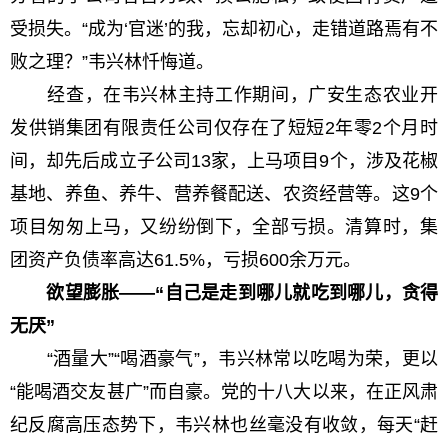
受损失。“成为‘官迷’的我，忘却初心，走错道路焉有不
败之理？”韦兴林忏悔道。
经查，在韦兴林主持工作期间，广安生态农业开
发供销集团有限责任公司仅存在了短短2年零2个月时
间，却先后成立子公司13家，上马项目9个，涉及花椒
基地、养鱼、养牛、营养餐配送、农资经营等。这9个
项目匆匆上马，又纷纷倒下，全部亏损。清算时，集
团资产负债率高达61.5%，亏损600余万元。
欲望膨胀——“自己是走到哪儿就吃到哪儿，贪得
无厌”
“酒量大”“喝酒豪气”，韦兴林常以吃喝为荣，更以
“能喝酒交友甚广”而自豪。党的十八大以来，在正风肃
纪反腐高压态势下，韦兴林也丝毫没有收敛，每天“赶